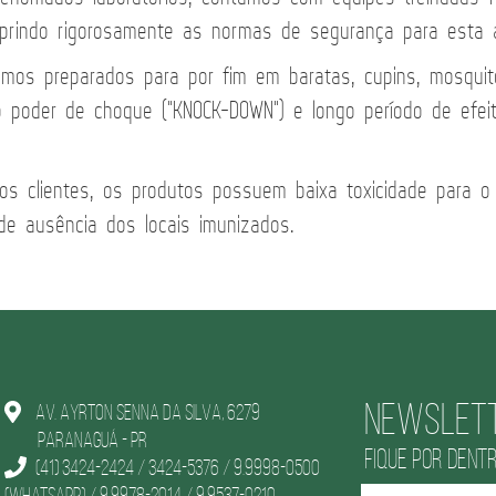
prindo rigorosamente as normas de segurança para esta a
amos preparados para por fim em baratas, cupins, mosquito
poder de choque ("KNOCK-DOWN") e longo período de efeito
sos clientes, os produtos possuem baixa toxicidade para 
de ausência dos locais imunizados.
Newslet
AV. Ayrton Senna da Silva, 6279
Paranaguá - PR
FIQUE POR DENT
(41) 3424-2424 / 3424-5376 / 9.9998-0500
(WhatsApp) / 9.9978-2014 / 9.9537-0210