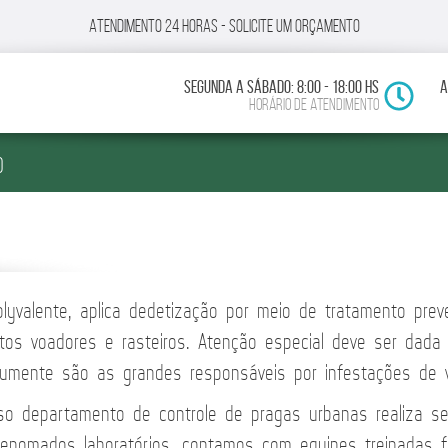
Atendimento 24 horas - Solicite um Orçamento
SEGUNDA A SÁBADO: 8:00 - 18:00 HS
A
HORÁRIO DE ATENDIMENTO
O
olyvalente, aplica dedetização por meio de tratamento pre
etos voadores e rasteiros. Atenção especial deve ser dada
umente são as grandes responsáveis por infestações de v
so departamento de controle de pragas urbanas realiza ser
renomados laboratórios, contamos com equipes treinadas