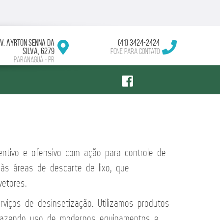
V. Ayrton Senna da
(41) 3424-2424
Silva, 6279
Fone para contato
Paranaguá - PR
ventivo e ofensivo com ação para controle de
 às áreas de descarte de lixo, que
etores.
viços de desinsetização. Utilizamos produtos
 fazendo uso de modernos equipamentos e