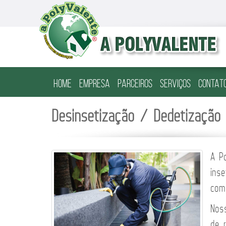
HOME
EMPRESA
PARCEIROS
SERVIÇOS
CONTAT
Desinsetização / Dedetização
A P
ins
com
Nos
de 