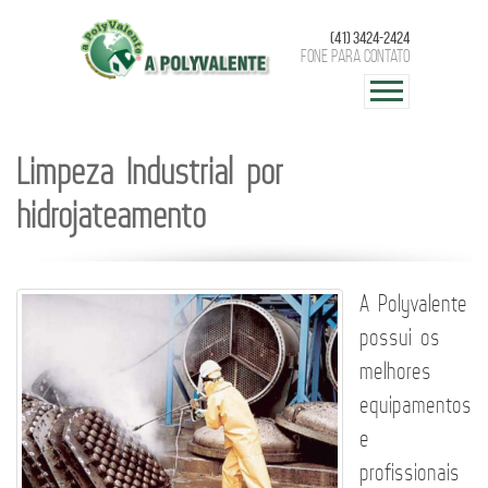
(41) 3424-2424
Fone para contato
Limpeza Industrial por
hidrojateamento
A Polyvalente
possui os
melhores
equipamentos
e
profissionais